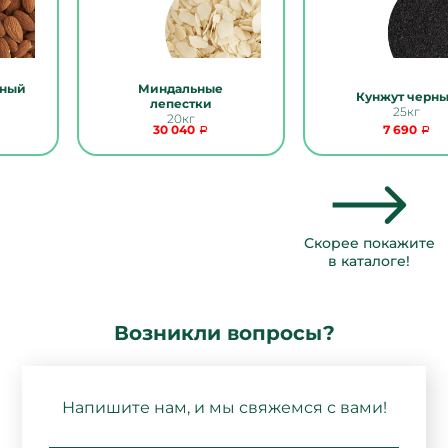
нный
Миндальные
Кунжут черн
лепестки
25кг
20кг
30 040
7 690
Скорее покажите
в каталоге!
Возникли вопросы?
Напишите нам, и мы свяжемся с вами!