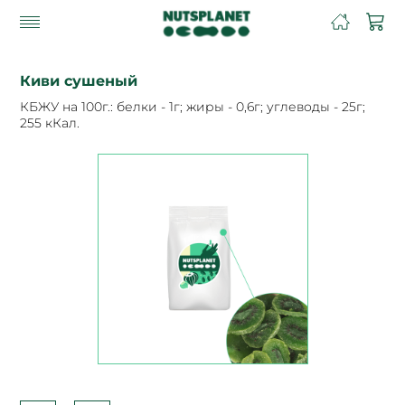
Киви сушеный
КБЖУ на 100г.: белки - 1г; жиры - 0,6г; углеводы - 25г;
255 кКал.