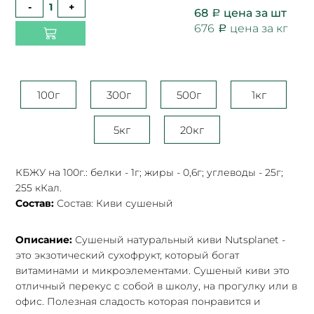
-
+
68
цена за шт
676
цена за кг
100г
300г
500г
1кг
5кг
20кг
КБЖУ на 100г.: белки - 1г; жиры - 0,6г; углеводы - 25г;
255 кКал.
Состав:
Состав: Киви сушеный
Описание:
Сушеный натуральный киви Nutsplanet -
это экзотический сухофрукт, который богат
витаминами и микроэлементами. Сушеный киви это
отличный перекус с собой в школу, на прогулку или в
офис. Полезная сладость которая понравится и