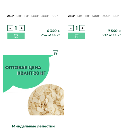
25кг
5кг
1кг
500г
300г
100г
25кг
5кг
1кг
500г
300г
100г
-
+
-
+
6 340
7 540
254
за кг
302
за кг
Миндальные лепестки