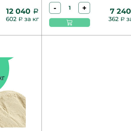
-
+
12 040
7 24
602
за кг
362
з