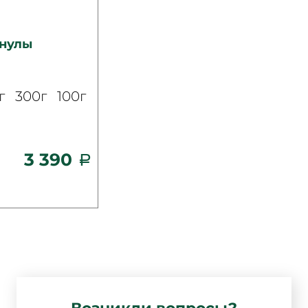
анулы
г
300г
100г
3 390