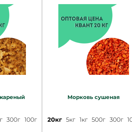
 жареный
Морковь сушеная
г
300г
100г
20кг
5кг
1кг
500г
300г
1