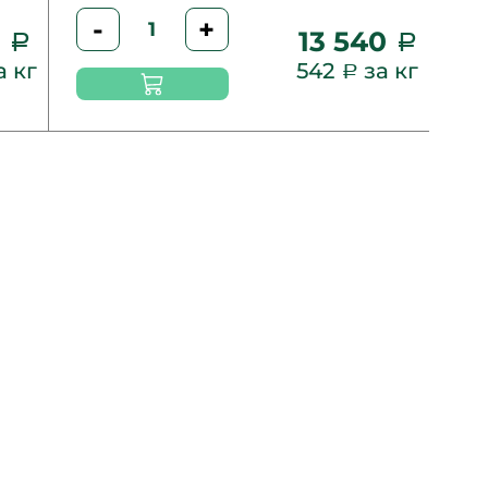
-
+
0
13 540
а кг
542
за кг