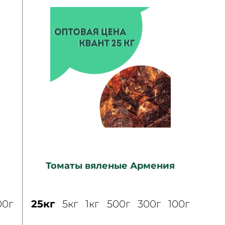
Томаты вяленые Армения
00г
25кг
5кг
1кг
500г
300г
100г