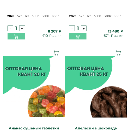
20кг
5кг
1кг
500г
300г
100г
20кг
5кг
1кг
500г
300г
100г
-
+
-
+
8 207
13 480
410
за кг
674
за кг
Ананас сушеный таблетки
Апельсин в шоколаде