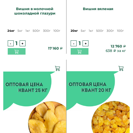
Вишня в молочной
Вишня вяленая
шоколадной глазури
24кг
5кг
1кг
500г
300г
100г
20кг
5кг
1кг
500г
300г
100г
-
+
-
+
12 760
17 160
638
за кг