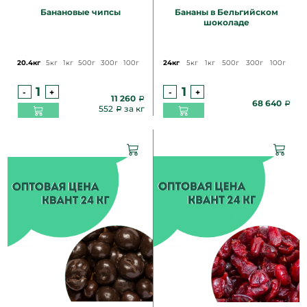
Банановые чипсы
Бананы в Бельгийском
шоколаде
20.4кг
5кг
1кг
500г
300г
100г
24кг
5кг
1кг
500г
300г
100г
-
+
-
+
11 260
68 640
552
за кг