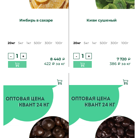
Имбирь в сахаре
Киви сушеный
20кг
5кг
1кг
500г
300г
100г
20кг
5кг
1кг
500г
300г
100г
-
+
-
+
8 440
7 720
422
за кг
386
за кг