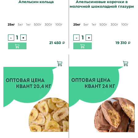
Апельсин кольца
Апельсиновые корочки в
молочной шоколадной глазури
25кг
5кг
1кг
500г
300г
100г
25кг
5кг
1кг
500г
300г
100г
-
+
-
+
21 450
19 310