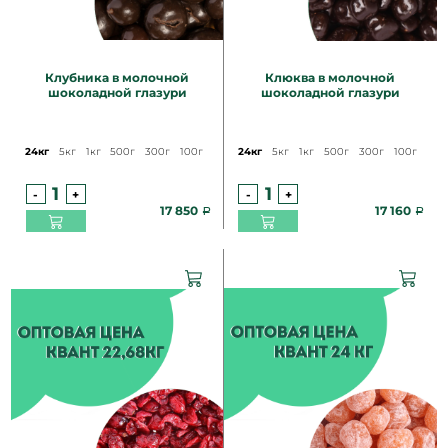
Клубника в молочной
Клюква в молочной
шоколадной глазури
шоколадной глазури
24кг
5кг
1кг
500г
300г
100г
24кг
5кг
1кг
500г
300г
100г
-
+
-
+
17 850
17 160