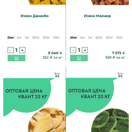
Изюм Джамбо
Изюм Малаяр
25кг
5кг
1кг
500г
300г
100г
20кг
5кг
1кг
500г
300г
100г
-
+
-
+
9 040
7 373
362
за кг
369
за кг