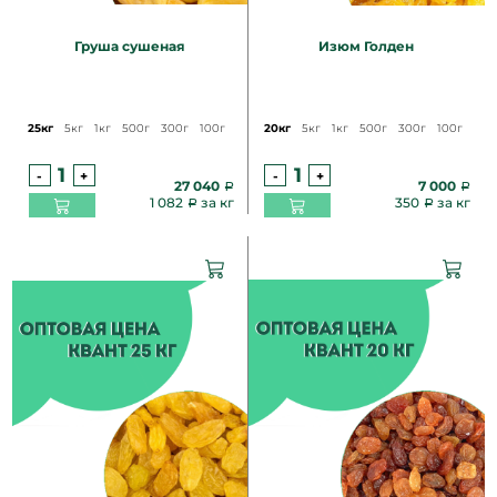
Груша сушеная
Изюм Голден
25кг
5кг
1кг
500г
300г
100г
20кг
5кг
1кг
500г
300г
100г
-
+
-
+
27 040
7 000
1 082
за кг
350
за кг