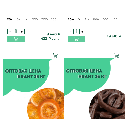
20кг
5кг
1кг
500г
300г
100г
25кг
5кг
1кг
500г
300г
100г
-
+
-
+
8 440
19 310
422
за кг