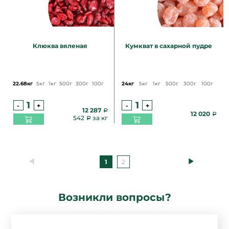
Клюква вяленая
Кумкват в сахарной пудре
22.68кг
5кг
1кг
500г
300г
100г
24кг
5кг
1кг
500г
300г
100г
-
+
-
+
12 287
12 020
542
за кг
1
2
Возникли вопросы?