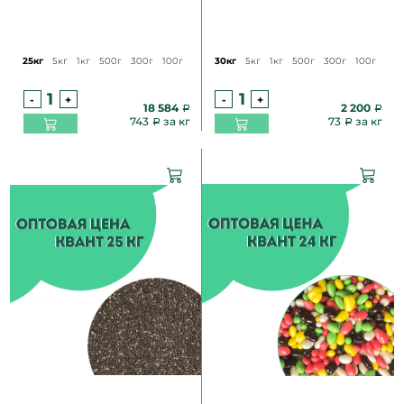
25кг
5кг
1кг
500г
300г
100г
30кг
5кг
1кг
500г
300г
100г
-
+
-
+
18 584
2 200
743
за кг
73
за кг