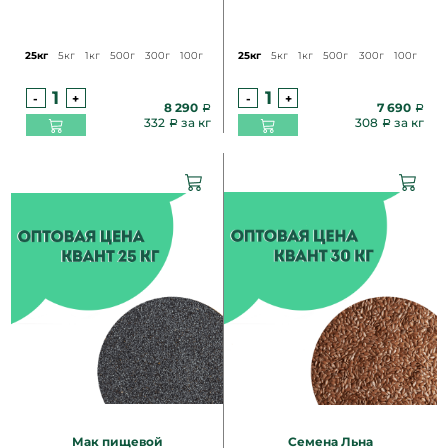
25кг
5кг
1кг
500г
300г
100г
25кг
5кг
1кг
500г
300г
100г
-
+
-
+
8 290
7 690
332
за кг
308
за кг
Мак пищевой
Семена Льна