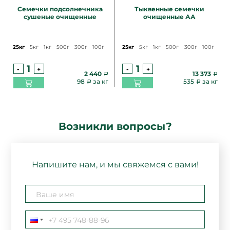
Семечки подсолнечника
Тыквенные семечки
сушеные очищенные
очищенные АА
25кг
5кг
1кг
500г
300г
100г
25кг
5кг
1кг
500г
300г
100г
-
+
-
+
2 440
13 373
98
за кг
535
за кг
Возникли вопросы?
Напишите нам, и мы свяжемся с вами!