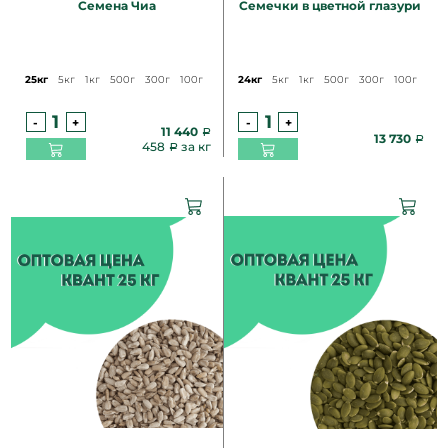
Семена Чиа
Семечки в цветной глазури
25кг
5кг
1кг
500г
300г
100г
24кг
5кг
1кг
500г
300г
100г
-
+
-
+
11 440
13 730
458
за кг