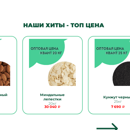
НАШИ ХИТЫ - ТОП ЦЕНА
нный
Миндальные
Кунжут черн
лепестки
25кг
20кг
30 040
7 690