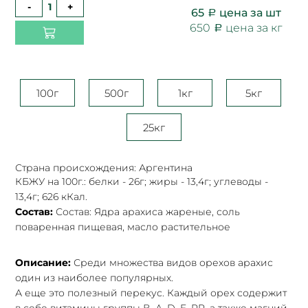
-
+
65
цена за шт
650
цена за кг
100г
500г
1кг
5кг
25кг
Страна происхождения: Аргентина
КБЖУ на 100г.: белки - 26г; жиры - 13,4г; углеводы -
13,4г; 626 кКал.
Состав:
Состав: Ядра арахиса жареные, соль
поваренная пищевая, масло растительное
Описание:
Среди множества видов орехов арахис
один из наиболее популярных.
А еще это полезный перекус. Каждый орех содержит