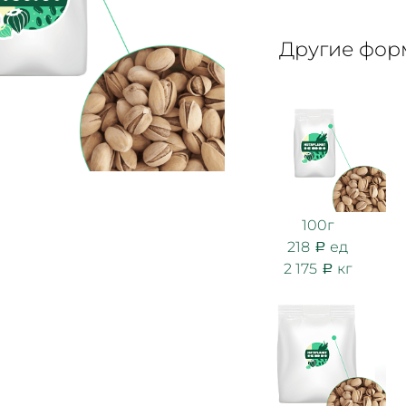
Другие форм
100г
218
ед
2 175
кг