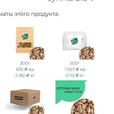
аты этого продукта:
300г
500г
655
ед
1 057
ед
2 182
кг
2 113
кг