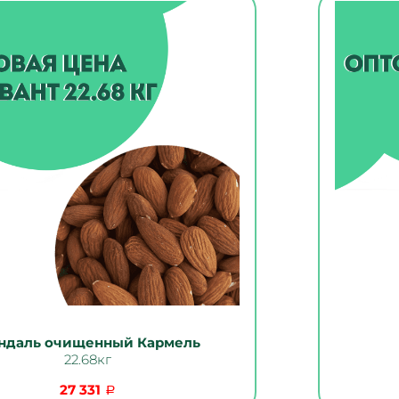
ндаль очищенный Кармель
22.68кг
27 331