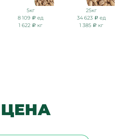
5кг
25кг
8 109
ед
34 623
ед
1 622
кг
1 385
кг
 ЦЕНА