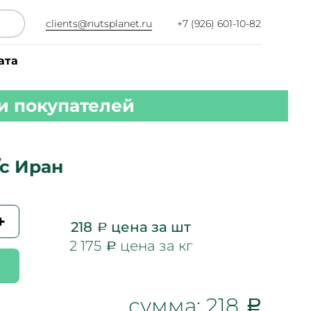
clients@nutsplanet.ru
+7 (926) 601-10-82
ата
и покупателей
с Иран
+
218
цена за шт
2 175
цена за кг
сумма:
218