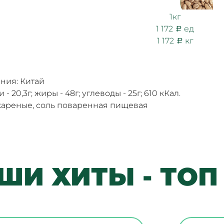
1кг
1 172
ед
1 172
кг
ния: Китай
 - 20,3г; жиры - 48г; углеводы - 25г; 610 кКал.
жареные, соль поваренная пищевая
ШИ ХИТЫ - ТОП