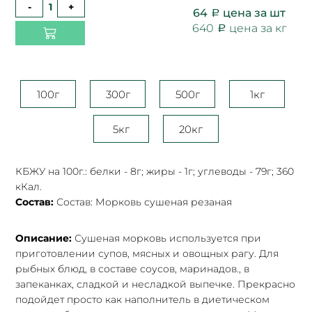
-
+
64
цена за шт
640
цена за кг
100г
300г
500г
1кг
5кг
20кг
КБЖУ на 100г.: белки - 8г; жиры - 1г; углеводы - 79г; 360
кКал.
Состав:
Состав: Морковь сушеная резаная
Описание:
Сушеная морковь используется при
приготовлении супов, мясных и овощных рагу. Для
рыбных блюд, в составе соусов, маринадов., в
запеканках, сладкой и несладкой выпечке. Прекрасно
подойдет просто как наполнитель в диетическом