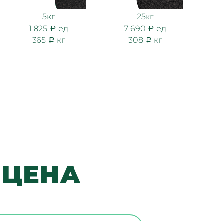
5кг
25кг
1 825
ед
7 690
ед
365
кг
308
кг
 ЦЕНА