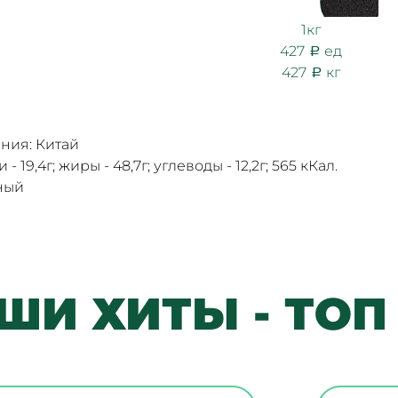
1кг
427
ед
427
кг
ния: Китай
- 19,4г; жиры - 48,7г; углеводы - 12,2г; 565 кКал.
ный
ШИ ХИТЫ - ТОП