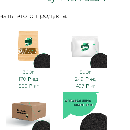
аты этого продукта:
300г
500г
170
ед
249
ед
566
кг
497
кг