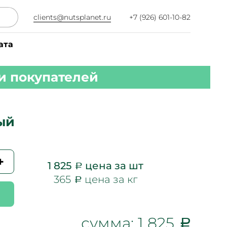
clients@nutsplanet.ru
+7 (926) 601-10-82
ата
и покупателей
ый
+
1 825
цена за шт
365
цена за кг
сумма:
1 825