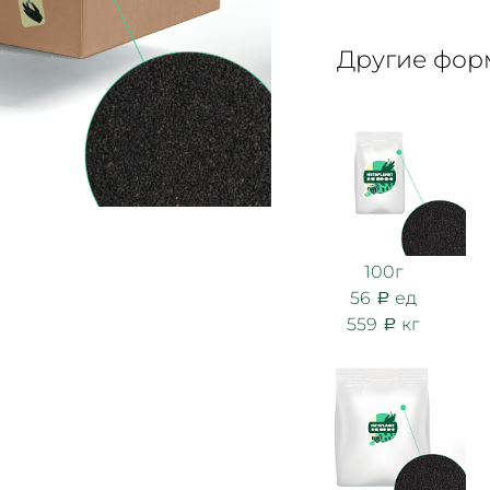
Другие форм
100г
56
ед
559
кг