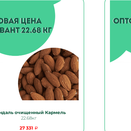
ндаль очищенный Кармель
22.68кг
27 331