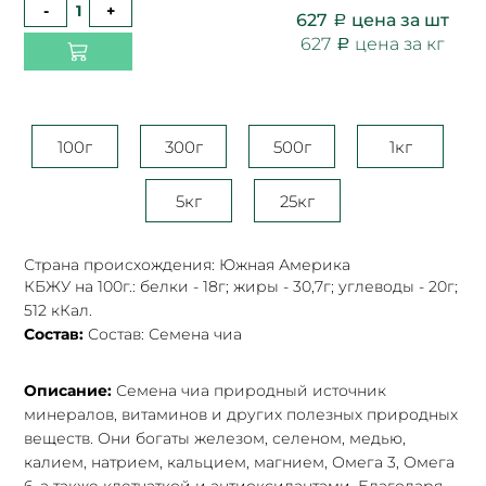
-
+
627
цена за шт
627
цена за кг
100г
300г
500г
1кг
5кг
25кг
Страна происхождения: Южная Америка
КБЖУ на 100г.: белки - 18г; жиры - 30,7г; углеводы - 20г;
512 кКал.
Состав:
Состав: Семена чиа
Описание:
Семена чиа природный источник
минералов, витаминов и других полезных природных
веществ. Они богаты железом, селеном, медью,
калием, натрием, кальцием, магнием, Омега 3, Омега