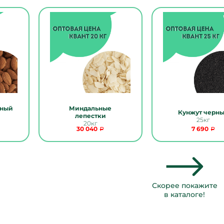
нный
Миндальные
Кунжут черн
лепестки
25кг
20кг
30 040
7 690
Скорее покажите
в каталоге!